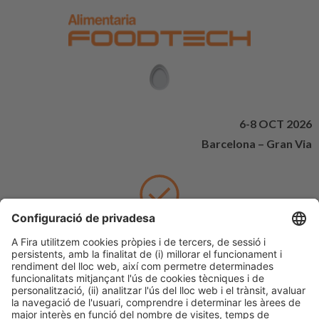
6-8 OCT 2026
Barcelona – Gran Via
Hem rebut el teu formulari
Moltes gràcies,
L’equip d’Alimentaria FoodTech