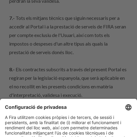
perdran la seva validesa.
7.-
Tots els mitjans tècnics que siguin necessaris per a
accedir al Portal i a la prestació de serveis de FIRA seran
per compte exclusiu de l'Usuari, així com tots els
impostos o despeses d'un altre tipus als quals la
prestació de serveis donés lloc.
8.-
Els contractes subscrits a través del present Portal es
regiran per la legislació espanyola, que serà aplicable en
el no recollit en les presents condicions en matèria
d'interpretació, validesa i execució.
No obstant això, per als casos en els quals la normativa
prevegi la possibilitat a les parts de sotmetre's a un fur, la
FIRA i l'Usuari, amb renúncia expressa a qualsevol altre