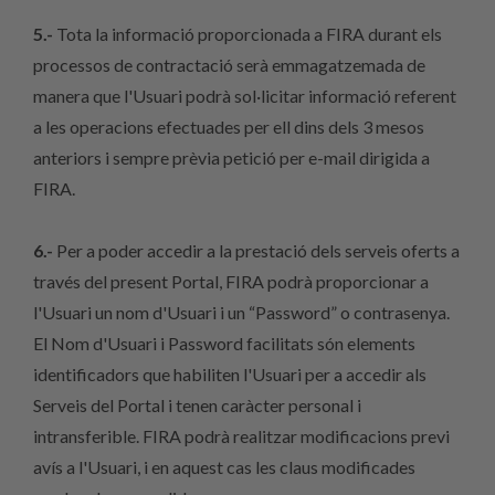
5.-
Tota la informació proporcionada a FIRA durant els
processos de contractació serà emmagatzemada de
manera que l'Usuari podrà sol·licitar informació referent
a les operacions efectuades per ell dins dels 3 mesos
anteriors i sempre prèvia petició per e-mail dirigida a
FIRA.
6.-
Per a poder accedir a la prestació dels serveis oferts a
través del present Portal, FIRA podrà proporcionar a
l'Usuari un nom d'Usuari i un “Password” o contrasenya.
El Nom d'Usuari i Password facilitats són elements
identificadors que habiliten l'Usuari per a accedir als
Serveis del Portal i tenen caràcter personal i
intransferible. FIRA podrà realitzar modificacions previ
avís a l'Usuari, i en aquest cas les claus modificades