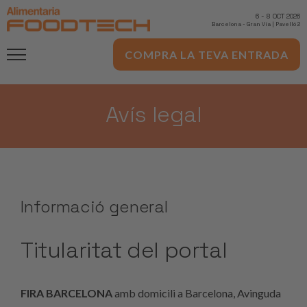
6
-
8 OCT 2026
Barcelona
-
Gran Via | Pavelló 2
COMPRA LA TEVA ENTRADA
Avís legal
Informació general
Titularitat del portal
FIRA BARCELONA
amb domicili a Barcelona, Avinguda