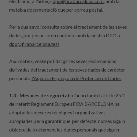
electrònic, a l'adreça
dpo@firabarcelona.com
, amb la
mateixa documentació que per correu postal.
Per a qualsevol consulta sobre el tractament de les seves
dades, pot posar-se en contacte amb la nostra DPO a
dpo@firabarcelona.test
Així mateix, vostè pot dirigir les seves reclamacions
derivades del tractament de les seves dades de caràcter
personal a
l'Agència Espanyola de Protecció de Dades
.
1.3.- Mesures de seguretat:
d'acord amb l'article 25.2
del referit Reglament Europeu FIRA BARCELONA ha
adoptat les mesures tècniques i organitzatives
apropiades per a garantir que, per defecte, només siguin
objecte de tractament les dades personals que siguin