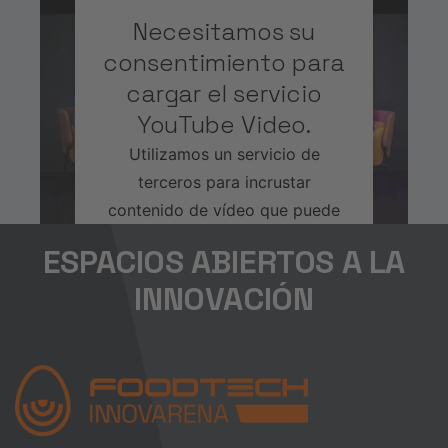
Necesitamos su
consentimiento para
cargar el servicio
YouTube Video.
Utilizamos un servicio de
terceros para incrustar
contenido de vídeo que puede
recopilar datos sobre su
ESPACIOS ABIERTOS A LA
actividad. Le rogamos que
INNOVACIÓN
revise los detalles y acepte el
servicio para ver este vídeo.
Más información
Aceptar