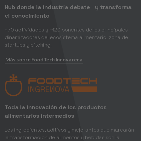
Hub donde la industria debate y transforma
Usercentrics Consent
Powered by
el conocimiento
Management Platform
+70 actividades y +120 ponentes de los principales
dinamizadores del ecosistema alimentario; zona de
startups y pitching.
Más sobre FoodTech Innovarena
Toda la innovación de los productos
alimentarios intermedios
Los ingredientes, aditivos y mejorantes que marcarán
la transformación de alimentos y bebidas son la