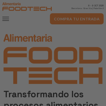
6
-
8 OCT 2026
Barcelona
-
Gran Via | Pabellón 2
COMPRA TU ENTRADA
Transformando los
procesos alimentarios