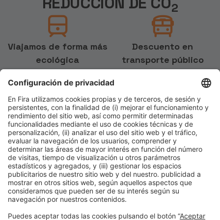
REDUCCIÓN DE CO
2
Viajamos de forma más
Descuento en
ecológica
transporte público
Siempre que sea posible,
Para reducir la emisión de
nuestros ponentes y hosted
gases de efecto invernadero e
buyers viajarán en tren en vez
incentivar el uso del transporte
de en avión para reducir el
público en los desplazamientos
impacto medioambiental y las
por la ciudad, se ofrece un 10 %
emisiones de gases de efecto
de descuento en la compra de
invernadero de dichos
Hola Barcelona Travel Card.
trayectos.
DESCUENTO TMB