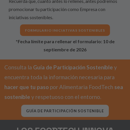
Recuerda que, cuanto antes lo rellenes, antes podremos
promocionar tu participación como Empresa con
iniciativas sostenibles.
FORMULARIO INICIATIVAS SOSTENIBLES
*Fecha límite para rellenar el formulario: 10 de
septiembre de 2026
Consulta la
Guía de Participación Sostenible
y
encuentra toda la información necesaria para
hacer que tu paso
por Alimentaria FoodTech
sea
sostenible
y respetuoso con el entorno.
GUÍA DE PARTICIPACIÓN SOSTENIBLE