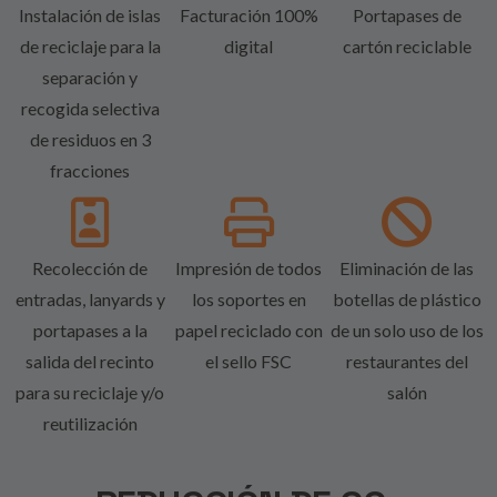
Instalación de islas
Facturación 100%
Portapases de
de reciclaje para la
digital
cartón reciclable
separación y
recogida selectiva
de residuos en 3
fracciones
Recolección de
Impresión de todos
Eliminación de las
entradas, lanyards y
los soportes en
botellas de plástico
portapases a la
papel reciclado con
de un solo uso de los
salida del recinto
el sello FSC
restaurantes del
para su reciclaje y/o
salón
reutilización