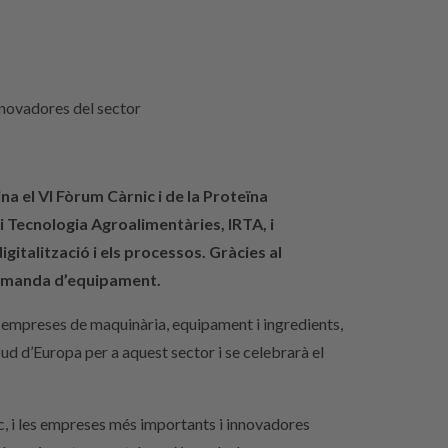
nnovadores del sector
a el VI Fòrum Càrnic i de la Proteïna
i Tecnologia Agroalimentàries, IRTA, i
italització i els processos. Gràcies al
 demanda d’equipament.
s empreses de maquinària, equipament i ingredients,
ud d’Europa per a aquest sector i se celebrarà el
ic, i les empreses més importants i innovadores