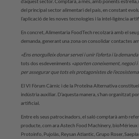
d’aquest sector. Comptarà, a més, amb ponents estrella, 
del principal sector alimentari del país, en constant ev
l’aplicació de les noves tecnologies i la intel·ligència art
En concret, Alimentaria FoodTech recolzarà amb el seu pa
demanda, generant una zona on consolidar contactes amb
«Ens enorgulleix donar servei i unir l’oferta i la demand
tots dos esdeveniments
«aporten coneixement, negoci i u
per assegurar que tots els protagonistes de l’ecosistema
El VI Fòrum Càrnic i de la Proteïna Alternativa constitue
indústria auxiliar. D’aquesta manera, s’han organitzat ponè
artificial.
Entre els seus patrocinadors, el saló comptarà amb refe
producte, com ara Astech Food Machinery, bioMérieux Mi
Protoinfo, Pujolàs, Reysan Atlantic, Grupo Roser, Saeplas