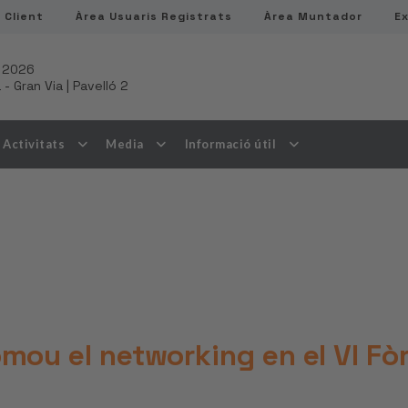
 Client
Àrea Usuaris Registrats
Àrea Muntador
E
 2026
a
-
Gran Via | Pavelló 2
Activitats
Media
Informació útil
ou el networking en el VI Fòr