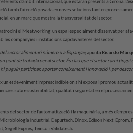
referents d’àmbit internacional, que estaran presents a Girona. L’
olució i amb l’atenció posada en noves solucions tant en processame
ificial, en un marc que mostra la transversalitat del sector.
trocini el Meatworking, un espai especialment dissenyat per afavor
 les companyies i institucions capdavanteres del sector.
a del sector alimentari número u a Espanya»,
apunta
Ricardo Márq
n punt de trobada per al sector. És clau que el sector carni tingui
 hi puguin participar, aportar coneixement i innovació i, per desco
ix un esdeveniment imprescindible on s’hi exposa i promou actualitat
ncies sobre sostenibilitat, qualitat i seguretat en el processament int
rents del sector de l’automatització i la maquinària, a més d’empr
crobiología Industrial, Depurtech, Dinox, Edison Next, Eprom, Fo
t, Segell Expres, Teinco i Validatech.