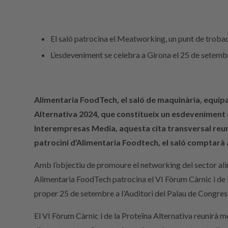
El saló patrocina el Meatworking, un punt de trobad
L’esdeveniment se celebra a Girona el 25 de setembr
Alimentaria FoodTech, el saló de maquinària, equipam
Alternativa 2024, que constitueix un esdeveniment de
Interempresas Media, aquesta cita transversal reunir
patrocini d’Alimentaria Foodtech, el saló comptarà
Amb l’objectiu de promoure el networking del sector alim
Alimentaria FoodTech patrocina el VI Fòrum Càrnic i de la
proper 25 de setembre a l’Auditori del Palau de Congres
El VI Fòrum Càrnic i de la Proteïna Alternativa reunirà m