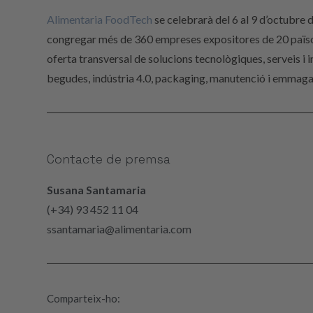
Alimentaria FoodTech
se celebrarà del 6 al 9 d’octubre 
congregar més de 360 empreses expositores de 20 països, 
oferta transversal de solucions tecnològiques, serveis i
begudes, indústria 4.0, packaging, manutenció i emmagat
Contacte de premsa
Susana Santamaria
(+34) 93 452 11 04
ssantamaria@alimentaria.com
Comparteix-ho: