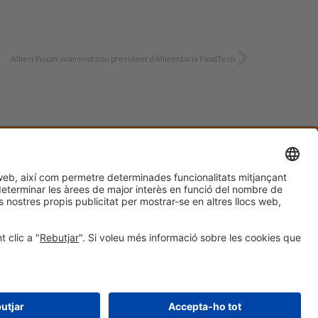
Albert Puxan, nomenat nou president d’Alimentaria FoodTech
#AlimentariaFoodTech