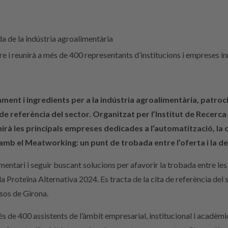
a de la indústria agroalimentària
e i reunirà a més de 400 representants d’institucions i empreses i
ent i ingredients per a la indústria agroalimentària, patrocin
 referència del sector. Organitzat per l’Institut de Recerca 
à les principals empreses dedicades a l’automatització, la dig
 amb el Meatworking: un punt de trobada entre l’oferta i la
entari i seguir buscant solucions per afavorir la trobada entre le
 Proteïna Alternativa 2024. Es tracta de la cita de referència del s
sos de Girona.
és de 400 assistents de l’àmbit empresarial, institucional i acadèm