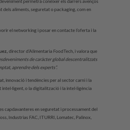
esdeveniment permetrà conèixer els darrers avenços
nt dels aliments, seguretat o packaging, com en
ir el networking i posar en contacte l’oferta i la
uez,
director d’Alimentaria FoodTech, i valora que
 esdeveniments de caràcter global descentralitzats
mptat, aprendre dels experts”.
, innovació i tendències per al sector carni i la
el·ligent, o la digitalització i la intel·ligència
eses capdavanteres en seguretat i processament del
ss, Industrias FAC, ITURRI, Lomatec, Palinox,