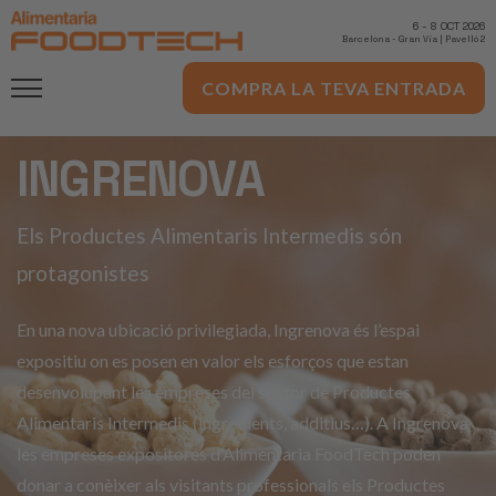
6
-
8 OCT 2026
Barcelona
-
Gran Via | Pavelló 2
COMPRA LA TEVA ENTRADA
INGRENOVA
Els Productes Alimentaris Intermedis són
protagonistes
En una nova ubicació privilegiada, Ingrenova és l’espai
expositiu on es posen en valor els esforços que estan
desenvolupant les empreses del sector de Productes
Alimentaris Intermedis (ingredients, additius…). A Ingrenova
les empreses expositores d’Alimentaria FoodTech poden
donar a conèixer als visitants professionals els Productes