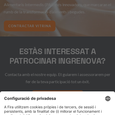
Alimentaris Intermedis (PAI) més innovadors, que marcaran el
rumb de la transformació d’aliments i begudes.
CONTRACTAR VITRINA
ESTÀS INTERESSAT A
PATROCINAR INGRENOVA?
Contacta amb el nostre equip. Et guiarem i assessorarem per
fer de la teva participació tot un èxit.
CONTACTE COMERCIAL