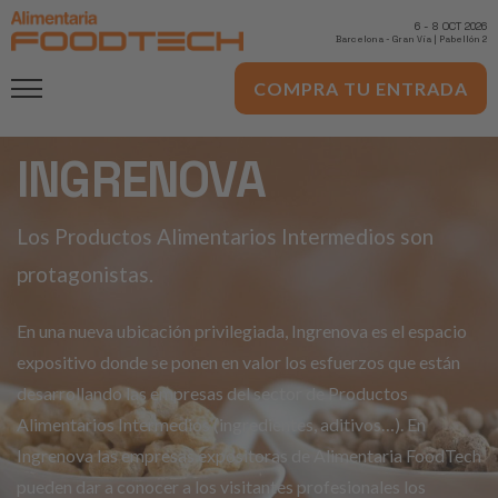
6
-
8 OCT 2026
Barcelona
-
Gran Via | Pabellón 2
COMPRA TU ENTRADA
INGRENOVA
Los Productos Alimentarios Intermedios son
protagonistas.
En una nueva ubicación privilegiada, Ingrenova es el espacio
expositivo donde se ponen en valor los esfuerzos que están
desarrollando las empresas del sector de Productos
Alimentarios Intermedios (ingredientes, aditivos…). En
Ingrenova las empresas expositoras de Alimentaria FoodTech
pueden dar a conocer a los visitantes profesionales los