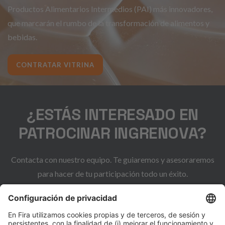
Productos Alimentarios Intermedios (PAI) más innovadores,
que marcarán el rumbo de la transformación de alimentos y
bebidas.
CONTRATAR VITRINA
¿ESTÁS INTERESADO EN
PATROCINAR INGRENOVA?
Contacta con nuestro equipo. Te guiaremos y asesoraremos
para hacer de tu participación todo un éxito.
CONTACTO COMERCIAL