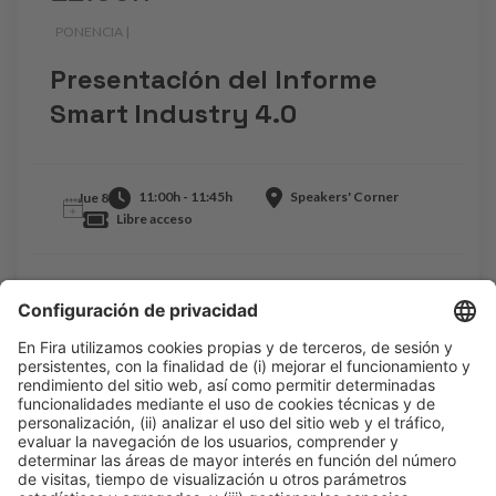
PONENCIA |
.
Presentación del Informe
Smart Industry 4.0
11:00h - 11:45h
Speakers' Corner
Jue 8
Libre acceso
Leer más