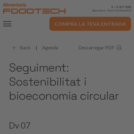
6
-
8 OCT 2026
Barcelona
-
Gran Via | Pavelló 2
COMPRA LA TEVA ENTRADA
Back
|
Agenda
Descarregar PDF
Seguiment:
Sostenibilitat i
bioeconomia circular
Dv 07