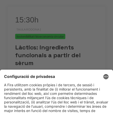
15:30h
TAULA RODONA |
.
Sostenibilitat i bioeconomia circular
Làctics: ingredients
funcionals a partir del
sèrum
15:30h - 16:00h
Start up Corner
Dt 6
Accés lliure
LLegir més